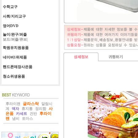
수학교구
사회/지리교구
영어DVD
놀이/완구/퍼즐
보드/퍼즐/큐브|
학원유치원용품
네이버1위제품
핸드폰매장사은품
청소위생용품
글라스락
후라이팬
알람시
사
계
액자
휴지통
정리함
은품
후라이
카세트
건반
팬
냄비
토마스