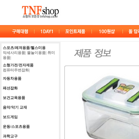
스포츠/레져용품/헬스미용
악세사리용품|
물놀이용품|
취미
용품|
소형가전/전자제품
컴퓨터주변잡화|
자동차용품
패션잡화
보건교육용품
음악/악기 교재
보드게임
운동/스포츠용품
과학교구