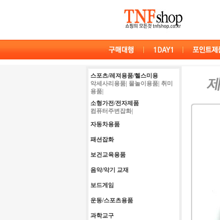
스포츠/레져용품/헬스미용
악세사리용품|
물놀이용품|
취미
용품|
소형가전/전자제품
컴퓨터주변잡화|
자동차용품
패션잡화
보건교육용품
음악/악기 교재
보드게임
운동/스포츠용품
과학교구