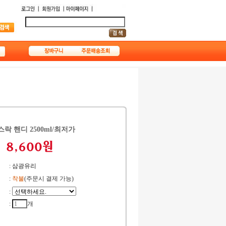
락 핸디 2500ml/최저가
:
삼광유리
:
착불
(주문시 결제 가능)
:
:
개