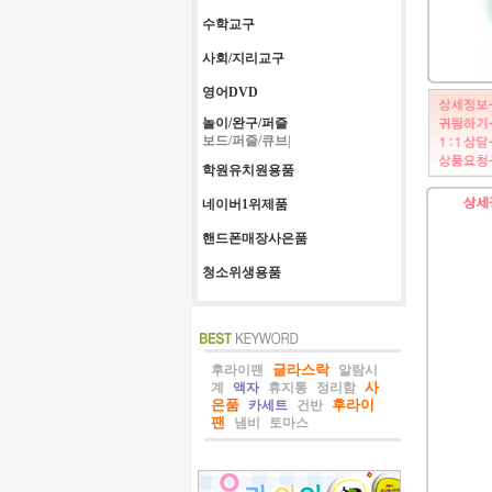
수학교구
사회/지리교구
영어DVD
놀이/완구/퍼즐
보드/퍼즐/큐브|
학원유치원용품
네이버1위제품
핸드폰매장사은품
청소위생용품
글라스락
후라이팬
알람시
사
계
액자
휴지통
정리함
은품
후라이
카세트
건반
팬
냄비
토마스