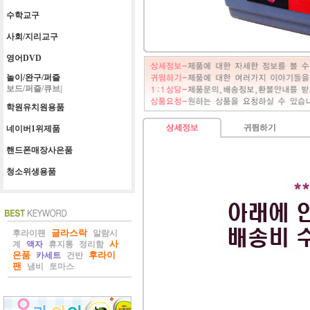
수학교구
사회/지리교구
영어DVD
놀이/완구/퍼즐
보드/퍼즐/큐브|
학원유치원용품
네이버1위제품
핸드폰매장사은품
청소위생용품
글라스락
후라이팬
알람시
사
계
액자
휴지통
정리함
은품
후라이
카세트
건반
팬
냄비
토마스