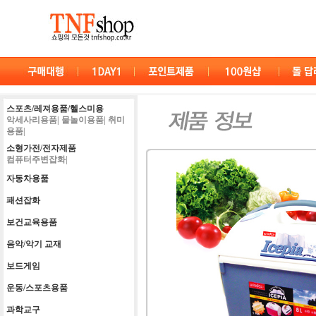
스포츠/레져용품/헬스미용
악세사리용품|
물놀이용품|
취미
용품|
소형가전/전자제품
컴퓨터주변잡화|
자동차용품
패션잡화
보건교육용품
음악/악기 교재
보드게임
운동/스포츠용품
과학교구