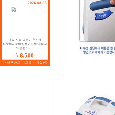
2026-08-06
엔틱 지붕 벽걸이 추시계
(46cmX27cm)/집들이선물/앤틱시
계/중형사이즈
\ 8,500
단 하루만의 기회!! 파격할인!