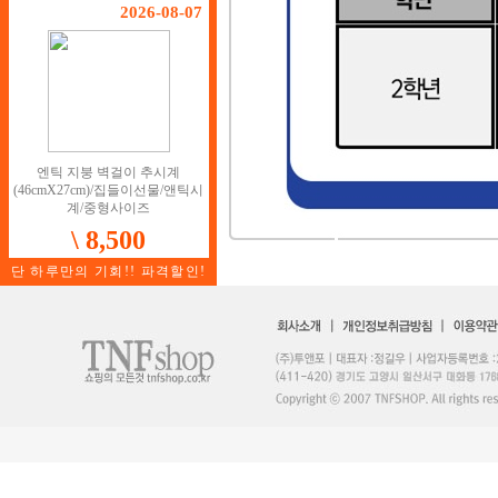
2026-08-07
엔틱 지붕 벽걸이 추시계
(46cmX27cm)/집들이선물/앤틱시
계/중형사이즈
\ 8,500
단 하루만의 기회!! 파격할인!