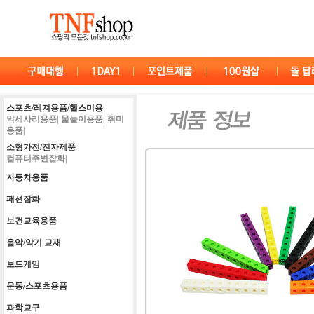
스포츠/레져용품/헬스미용
악세사리용품|
물놀이용품|
취미
용품|
소형가전/전자제품
컴퓨터주변잡화|
자동차용품
패션잡화
보건교육용품
음악/악기 교재
보드게임
운동/스포츠용품
과학교구