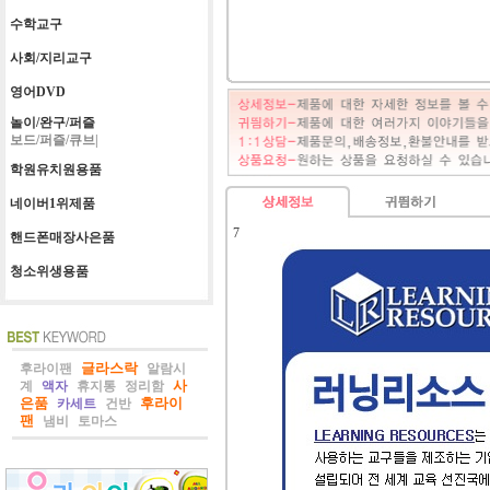
수학교구
사회/지리교구
영어DVD
놀이/완구/퍼즐
보드/퍼즐/큐브|
학원유치원용품
네이버1위제품
7
핸드폰매장사은품
청소위생용품
글라스락
후라이팬
알람시
사
계
액자
휴지통
정리함
은품
후라이
카세트
건반
팬
냄비
토마스